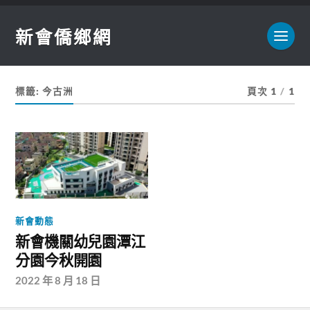
新會僑鄉網
標籤:
今古洲
頁次 1
/
1
新會動態
新會機關幼兒園潭江
分園今秋開園
2022 年 8 月 18 日