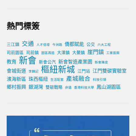
熱門標簽
交通
僑都賦能
三江鎮
公交
人才倍增
今洲路
六大工程
崖門鎮
司前園區
司前鎮
大澤鎮
大鰲鎮
園區再造
工業振興
新會
教育
新會智造產業園
新會公汽
新會陳皮
樞紐新城
會城街道
江門雙碳實驗室
江門站
李錦記
產城融合
濱海新區
珠西樞紐
生活配套
科技引領
鄉村振興
銀湖灣
鳳山湖園區
雙碳戰略
非遺
香港科技大學