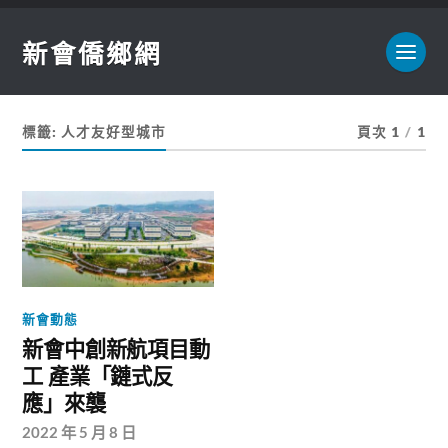
新會僑鄉網
標籤:
人才友好型城市
頁次 1
/
1
新會動態
新會中創新航項目動
工 產業「鏈式反
應」來襲
2022 年 5 月 8 日