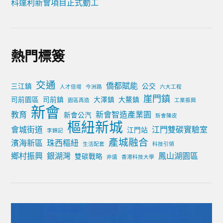
科達利新會項目正式動工
熱門標簽
交通
僑都賦能
三江鎮
公交
人才倍增
今洲路
六大工程
崖門鎮
司前園區
司前鎮
大澤鎮
大鰲鎮
園區再造
工業振興
新會
教育
新會智造產業園
新會公汽
新會陳皮
樞紐新城
會城街道
江門雙碳實驗室
江門站
李錦記
產城融合
濱海新區
珠西樞紐
生活配套
科技引領
鄉村振興
銀湖灣
鳳山湖園區
雙碳戰略
非遺
香港科技大學