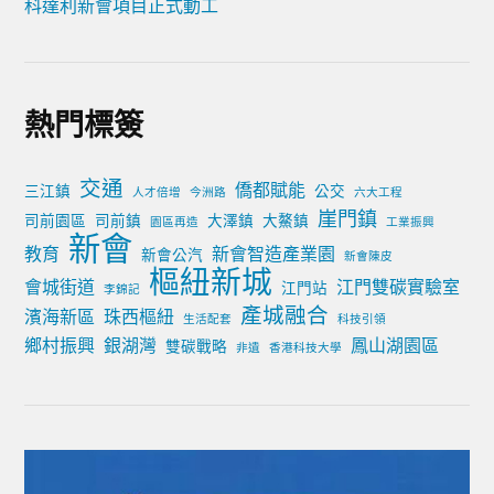
科達利新會項目正式動工
熱門標簽
交通
僑都賦能
三江鎮
公交
人才倍增
今洲路
六大工程
崖門鎮
司前園區
司前鎮
大澤鎮
大鰲鎮
園區再造
工業振興
新會
教育
新會智造產業園
新會公汽
新會陳皮
樞紐新城
會城街道
江門雙碳實驗室
江門站
李錦記
產城融合
濱海新區
珠西樞紐
生活配套
科技引領
鄉村振興
銀湖灣
鳳山湖園區
雙碳戰略
非遺
香港科技大學