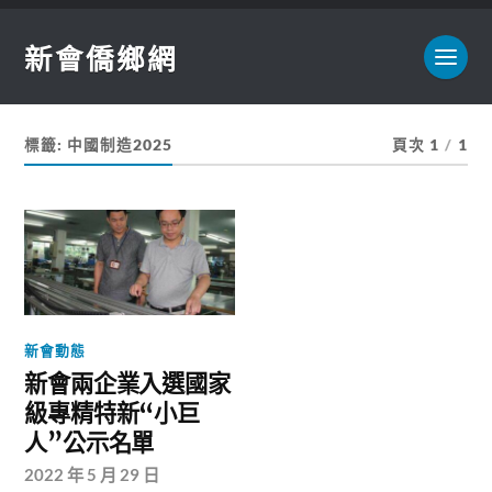
新會僑鄉網
標籤:
中國制造2025
頁次 1
/
1
新會動態
新會兩企業入選國家
級專精特新“小巨
人”公示名單
2022 年 5 月 29 日